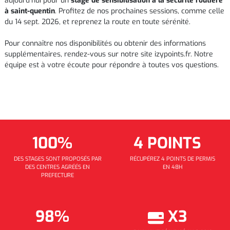
aujourd’hui pour un
stage de sensibilisation à la sécurité routière
à saint-quentin
. Profitez de nos prochaines sessions, comme celle
du 14 sept. 2026, et reprenez la route en toute sérénité.
Pour connaître nos disponibilités ou obtenir des informations
supplémentaires, rendez-vous sur notre site izypoints.fr. Notre
équipe est à votre écoute pour répondre à toutes vos questions.
100%
4 POINTS
DES STAGES SONT PROPOSÉS PAR
RÉCUPÉREZ 4 POINTS DE PERMIS
DES CENTRES AGRÉÉS EN
EN 48H
PREFECTURE
98%
X3