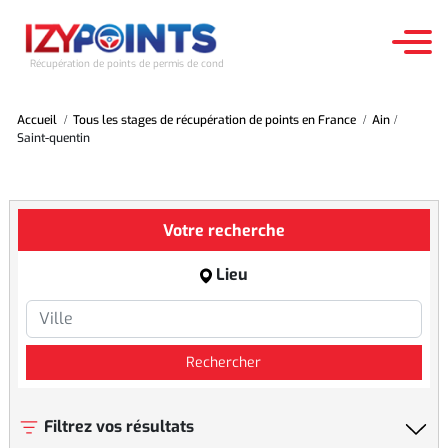
Récupération de points de permis de conduire
Accueil
Tous les stages de récupération de points en France
Ain
ACCUEIL
Saint-quentin
STAGES RÉCUPÉRATION DES POINTS
Votre recherche
TESTS D'APTITUDE
Lieu
LE PERMIS À POINTS
Rechercher
Filtrez vos résultats