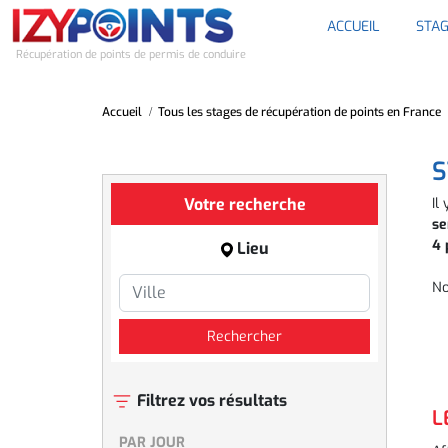
ACCUEIL
STAG
Récupération de points de permis de conduire
Accueil
Tous les stages de récupération de points en France
S
Votre recherche
Il
se
4 
Lieu
No
Rechercher
Filtrez vos résultats
L
PAR JOUR