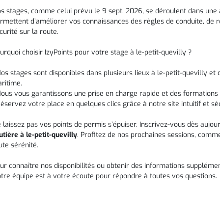
s stages, comme celui prévu le 9 sept. 2026, se déroulent dans une a
rmettent d’améliorer vos connaissances des règles de conduite, de ré
curité sur la route.
urquoi choisir IzyPoints pour votre stage à le-petit-quevilly ?
Nos stages sont disponibles dans plusieurs lieux à le-petit-quevilly e
ritime.
Nous vous garantissons une prise en charge rapide et des formations 
Réservez votre place en quelques clics grâce à notre site intuitif et sé
 laissez pas vos points de permis s’épuiser. Inscrivez-vous dès aujou
utière à le-petit-quevilly
. Profitez de nos prochaines sessions, comme
ute sérénité.
ur connaître nos disponibilités ou obtenir des informations supplément
tre équipe est à votre écoute pour répondre à toutes vos questions.