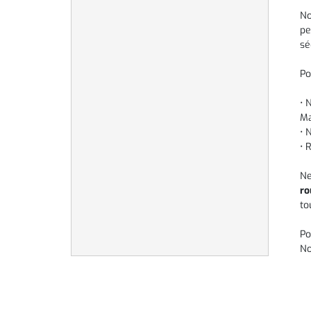
No
pe
sé
Po
• 
Ma
• 
• 
Ne
ro
to
Po
No