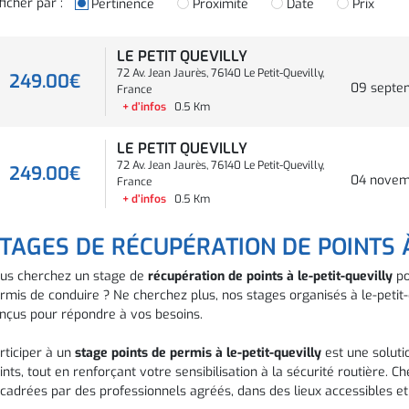
ficher par :
Pertinence
Proximité
Date
Prix
LE PETIT QUEVILLY
72 Av. Jean Jaurès, 76140 Le Petit-Quevilly,
249.00€
09 septe
France
+ d’infos
0.5 Km
LE PETIT QUEVILLY
72 Av. Jean Jaurès, 76140 Le Petit-Quevilly,
249.00€
04 novem
France
+ d’infos
0.5 Km
TAGES DE RÉCUPÉRATION DE POINTS À
us cherchez un stage de
récupération de points à le-petit-quevilly
po
rmis de conduire ? Ne cherchez plus, nos stages organisés à le-petit-
nçus pour répondre à vos besoins.
rticiper à un
stage points de permis à le-petit-quevilly
est une soluti
ints, tout en renforçant votre sensibilisation à la sécurité routière. C
cadrées par des professionnels agréés, dans des lieux accessibles et