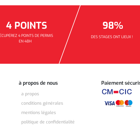
4 POINTS
98%
ÉCUPÉREZ 4 POINTS DE PERMIS
DES STAGES ONT LIEUX !
EN 48H
à propos de nous
Paiement sécuri
a propos
conditions générales
mentions légales
politique de confidentialité