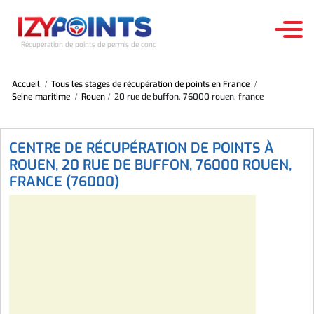
Récupération de points de permis de conduire
Accueil
Tous les stages de récupération de points en France
ACCUEIL
Seine-maritime
Rouen
20 rue de buffon, 76000 rouen, france
STAGES RÉCUPÉRATION DES POINTS
CENTRE DE RÉCUPÉRATION DE POINTS À
ROUEN, 20 RUE DE BUFFON, 76000 ROUEN,
TESTS D'APTITUDE
FRANCE (76000)
LE PERMIS À POINTS