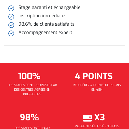
Stage garanti et échangeable
Inscription immédiate
98,6% de clients satisfaits
Accompagnement expert
100%
4 POINTS
DES STAGES SONT PROPOSÉS PAR
RÉCUPÉREZ 4 POINTS DE PERMIS
DES CENTRES AGRÉÉS EN
EN 48H
PREFECTURE
98%
X3
PAIEMENT SÉCURISÉ EN 3 FOIS
DES STAGES ONT LIEUX !